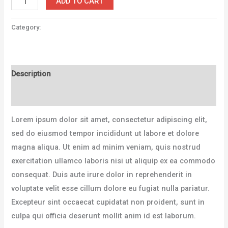
ADD TO CART
Gloves
Red
Category:
Accessories
quantity
Description
Reviews (0)
Lorem ipsum dolor sit amet, consectetur adipiscing elit,
sed do eiusmod tempor incididunt ut labore et dolore
magna aliqua. Ut enim ad minim veniam, quis nostrud
exercitation ullamco laboris nisi ut aliquip ex ea commodo
consequat. Duis aute irure dolor in reprehenderit in
voluptate velit esse cillum dolore eu fugiat nulla pariatur.
Excepteur sint occaecat cupidatat non proident, sunt in
culpa qui officia deserunt mollit anim id est laborum.